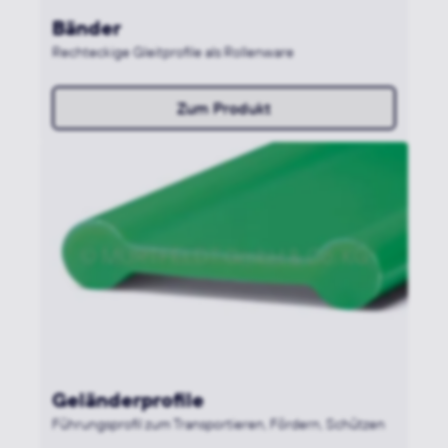
Bänder
Rechteckige Gleitprofile als Rollenware
Zum Produkt
Geländerprofile
Führungsprofil zum Transportieren, Fördern, Schützen