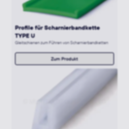
Profile für Scharnierbandkette
TYPE U
Gleitschienen zum Führen von Scharnierbandketten
Zum Produkt