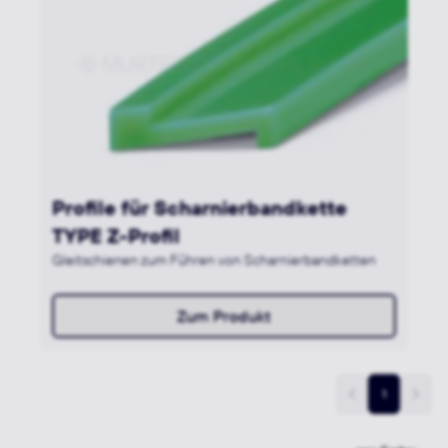
Profile für Scharnierbandkette
TYPE Z-Profil
Gleitschienen zum Führen von Scharnierbandketten
Zum Produkt
1