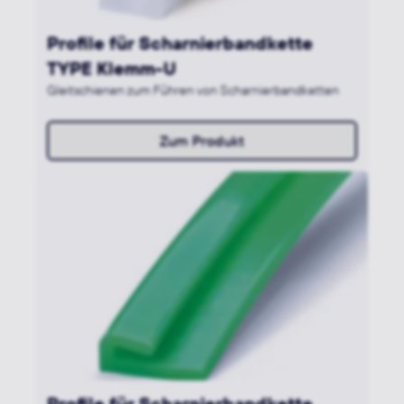
Profile für Scharnierbandkette
TYPE Klemm-U
Gleitschienen zum Führen von Scharnierbandketten
Zum Produkt
Profile für Scharnierbandkette