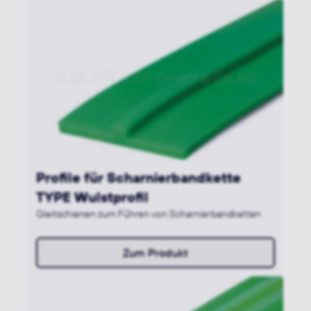
Profile für Scharnierbandkette
TYPE Wulstprofil
Gleitschienen zum Führen von Scharnierbandketten
Zum Produkt