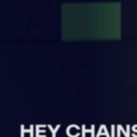
HEY CHAIN