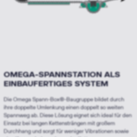
OMEGA-SPANNSTATION
ALS
EINBAUFERTIGES SYSTEM
Die Omega Spann-Box®-Baugruppe bildet durch
ihre doppelte Umlenkung einen doppelt so weiten
Spannweg ab. Diese Lösung eignet sich ideal für den
Einsatz bei langen Kettensträngen mit großem
Durchhang und sorgt für weniger Vibrationen sowie