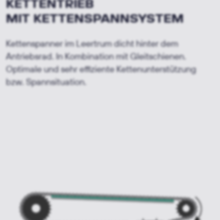
KETTENTRIEB
MIT
KETTENSPANNSYSTEM
Kettenspanner im Leertrum dicht hinter dem
Antriebsrad. In Kombination mit Gleitschienen.
Optimale und sehr effiziente Kettenunterstützung
bzw. Spannsituation.