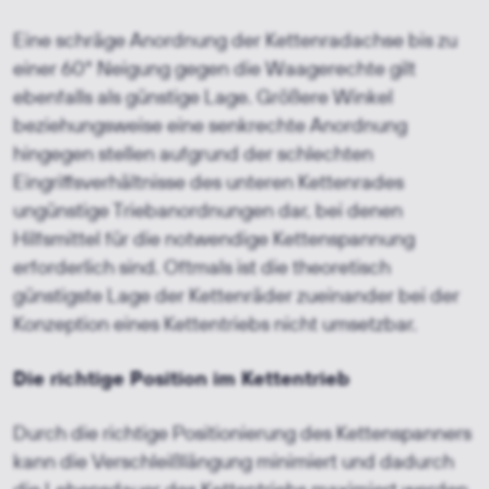
Eine schräge Anordnung der Kettenradachse bis zu
einer 60° Neigung gegen die Waagerechte gilt
ebenfalls als günstige Lage. Größere Winkel
beziehungsweise eine senkrechte Anordnung
hingegen stellen aufgrund der schlechten
Eingriffsverhältnisse des unteren Kettenrades
ungünstige Triebanordnungen dar, bei denen
Hilfsmittel für die notwendige Kettenspannung
erforderlich sind. Oftmals ist die theoretisch
günstigste Lage der Kettenräder zueinander bei der
Konzeption eines Kettentriebs nicht umsetzbar.
Die richtige Position im Kettentrieb
Durch die richtige Positionierung des Kettenspanners
kann die Verschleißlängung minimiert und dadurch