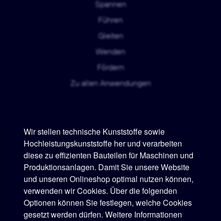
Spannen
Führen
Gleiten
Wenden
Fördern
Zu allen Anwendungen
Wir stellen technische Kunststoffe sowie
Hochleistungskunststoffe her und verarbeiten
diese zu effizienten Bauteilen für Maschinen und
Murtfeldt
Produktionsanlagen. Damit Sie unsere Website
und unseren Onlineshop optimal nutzen können,
Telefon:
+49 231 2 06 09-0
verwenden wir Cookies. Über die folgenden
Optionen können Sie festlegen, welche Cookies
Telefax:
+49 231 25 10 21
gesetzt werden dürfen. Weitere Informationen
E-Mail:
info@murtfeldt.de