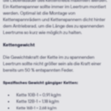
die Lebensdauer des Kettentriebs maximiert werden.
Ein Kettenspanner sollte immer im Leertrum montiert
werden. Optimal ist die Montage von
Kettenspannrädern und Kettenspannern dicht hinter
dem Antriebsrad, um die Länge des zu spannenden
Leertrums so kurz wie möglich zu halten.
Kettengewicht
Die Gewichtskraft der Kette im zu spannenden
Leertrum sollte nicht größer sein als die Kraft einer
bereits um 50 % entspannten Feder.
Spezifisches Gewicht gängiger Ketten:
Kette 10B-1 = 0,91 kg/m
Kette 12B-1 = 1,18 kg/m
Kette 16B-1 = 2,68 kg/m