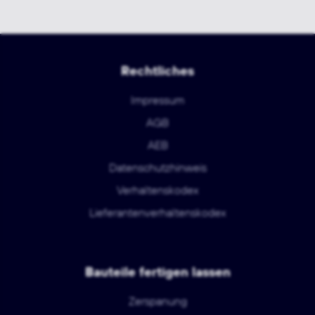
Rechtliches
Impressum
AGB
AEB
Datenschutzhinweis
Verhaltenskodex
Lieferantenverhaltenskodex
Bauteile fertigen lassen
Zerspanung