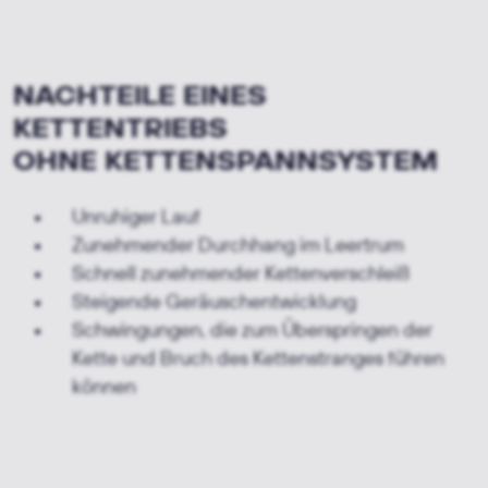
NACHTEILE EINES
KETTENTRIEBS
OHNE
KETTENSPANNSYSTEM
Unruhiger Lauf
Zunehmender Durchhang im Leertrum
Schnell zunehmender Kettenverschleiß
Steigende Geräuschentwicklung
Schwingungen, die zum Überspringen der
Kette und Bruch des Kettenstranges führen
können