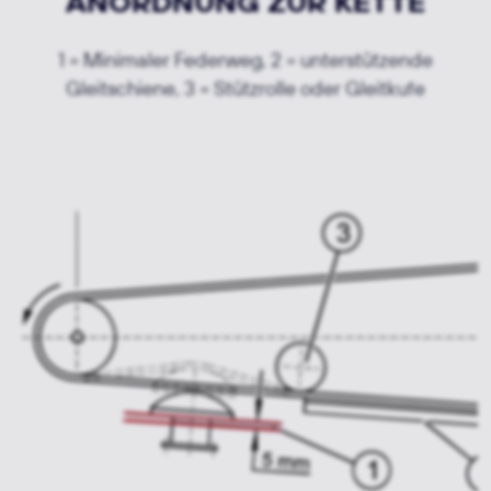
ANORDNUNG ZUR KETTE
1 = Minimaler Federweg, 2 = unterstützende
Gleitschiene, 3 = Stützrolle oder Gleitkufe