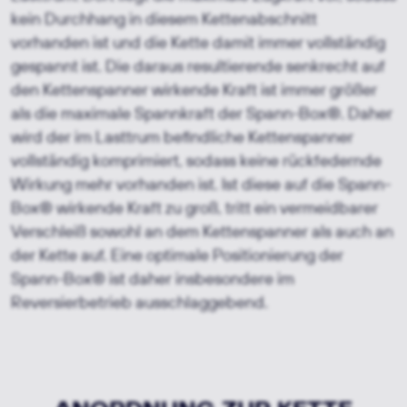
kein Durchhang in diesem Kettenabschnitt
vorhanden ist und die Kette damit immer vollständig
gespannt ist. Die daraus resultierende senkrecht auf
den Kettenspanner wirkende Kraft ist immer größer
als die maximale Spannkraft der Spann-Box®. Daher
wird der im Lasttrum befindliche Kettenspanner
vollständig komprimiert, sodass keine rückfedernde
Wirkung mehr vorhanden ist. Ist diese auf die Spann-
Box® wirkende Kraft zu groß, tritt ein vermeidbarer
Verschleiß sowohl an dem Kettenspanner als auch an
der Kette auf. Eine optimale Positionierung der
Spann-Box® ist daher insbesondere im
Reversierbetrieb ausschlaggebend.