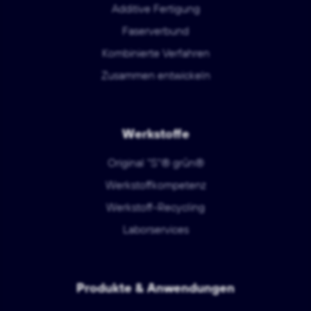
Additive Fertigung
Faserverbund
Kombinierte Verfahren
Zusammen entwickeln
Werkstoffe
Original "S"® grün®
Werkstoffkompetenz
Werkstoff-Recycling
Laborservices
Produkte & Anwendungen