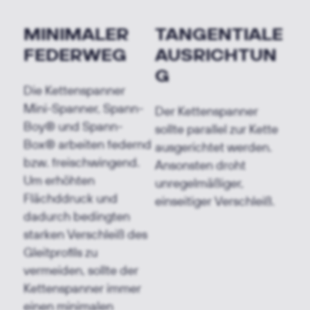
MINIMALER
TANGENTIALE
FEDERWEG
AUSRICHTUN
G
Die Kettenspanner
Mini-Spanner, Spann-
Der Kettenspanner
Boy® und Spann-
sollte parallel zur Kette
Box® arbeiten federnd
ausgerichtet werden.
bzw. freischwingend.
Ansonsten droht
Um erhöhten
unregelmäßiger,
Flächddruck und
einseitiger Verschleiß.
dadurch bedingten
starken Verschleiß des
Gleitprofils zu
vermeiden, sollte der
Kettenspanner immer
einen minimalen