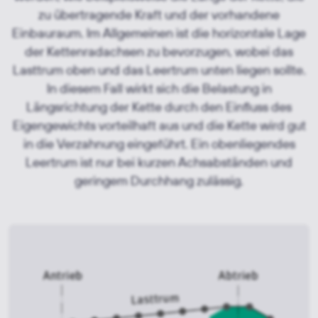
zu übertragende Kraft und der vorhandene
Einbauraum. Im Allgemeinen ist die horizontale Lage
der Kettenradachsen zu bevorzugen, wobei das
Lasttrum oben und das Leertrum unten liegen sollte.
In diesem Fall wirkt sich die Belastung in
Längsrichtung der Kette durch den Einfluss des
Eigengewichts vorteilhaft aus und die Kette wird gut
in die Verzahnung eingeführt. Ein obenliegendes
Leertrum ist nur bei kurzen Achsabständen und
geringem Durchhang zulässig.