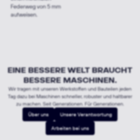
Federweg von 5 mm
aufweisen.
EINE BESSERE WELT BRAUCHT
BESSERE MASCHINEN.
Wir tragen mit unseren Werkstoffen und Bauteilen jeden
Tag dazu bei Maschinen schneller, robuster und haltbarer
zu machen. Seit Generationen. Für Generationen.
Über uns
Unsere Verantwortung
Arbeiten bei uns