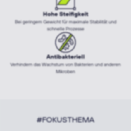
Hohe Steifigkeit
Bei geringem Gewicht für maximale Stabilität und
schnelle Prozesse
Antibakteriell
Verhindern das Wachstum von Bakterien und anderen
Mikroben
#FOKUSTHEMA