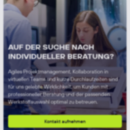
AUF DER SUCHE NACH
INDIVIDUELLER BERATUNG?
Agiles Projektmanagement, Kollaboration in
virtuellen Teams und kurze Durchlaufzeiten sind
für uns gelebte Wirklichkeit,
um Kunden mit
professioneller Beratung und der passenden
Werkstoffauswahl optimal zu betreuen.
Kontakt aufnehmen