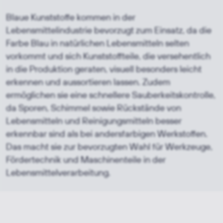
Blaue Kunststoffe kommen in der
Lebensmittelindustrie bevorzugt zum Einsatz, da die
Farbe Blau in natürlichen Lebensmitteln selten
vorkommt und sich Kunststoffteile, die versehentlich
in die Produktion geraten, visuell besonders leicht
erkennen und aussortieren lassen. Zudem
ermöglichen sie eine schnellere Sauberkeitskontrolle,
da Sporen, Schimmel sowie Rückstände von
Lebensmitteln und Reinigungsmitteln besser
erkennbar sind als bei andersfarbigen Werkstoffen.
Das macht sie zur bevorzugten Wahl für Werkzeuge,
Fördertechnik und Maschinenteile in der
Lebensmittelverarbeitung.