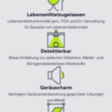
Lebensmittelzugelassen
Lebensmittelkonformität gem. FDA und EU-Verordnung
für Bauteile mit Lebensmittelkontakt
Detektierbar
Blaue Einfärbung zur optischen Detektion, Metall- und
Röntgendetektierbare Werkstoffe
Geräuscharm
Geringere Geräuschentwicklung gegenüber Lösungen
aus Metall