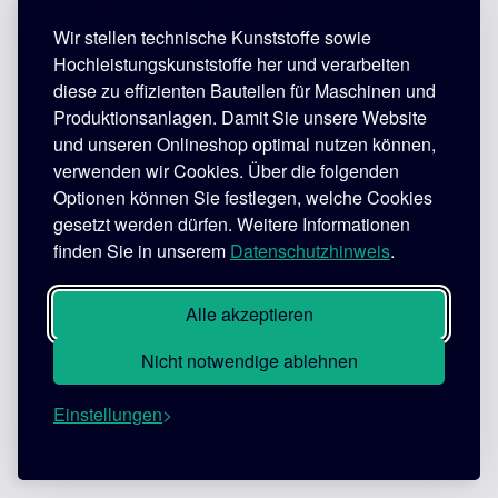
Wir stellen technische Kunststoffe sowie
Hochleistungskunststoffe her und verarbeiten
diese zu effizienten Bauteilen für Maschinen und
Produktionsanlagen. Damit Sie unsere Website
und unseren Onlineshop optimal nutzen können,
WIR HELFEN IHNEN GERNE
verwenden wir Cookies. Über die folgenden
WEITER.
Optionen können Sie festlegen, welche Cookies
gesetzt werden dürfen. Weitere Informationen
technik@murtfeldt.de
finden Sie in unserem
Datenschutzhinweis
.
Alle akzeptieren
Nicht notwendige ablehnen
WEITERE BRANCHEN
Einstellungen