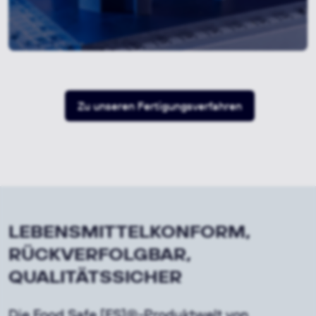
Zu unseren Fertigungsverfahren
LEBENSMITTELKONFORM,
RÜCKVERFOLGBAR,
QUALITÄTSSICHER
Die Food Safe [FS]®-Produktwelt von