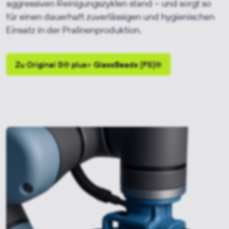
aggressiven Reinigungszyklen stand – und sorgt so
für einen dauerhaft zuverlässigen und hygienischen
Einsatz in der Pralinenproduktion.
Zu Original S® plus+ GlassBeads [FS]®