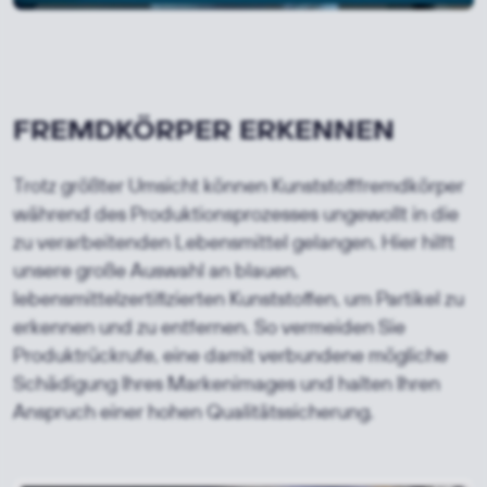
FREMDKÖRPER ERKENNEN
Trotz größter Umsicht können Kunststofffremdkörper
während des Produktionsprozesses ungewollt in die
zu verarbeitenden Lebensmittel gelangen. Hier hilft
unsere große Auswahl an blauen,
lebensmittelzertifizierten Kunststoffen, um Partikel zu
erkennen und zu entfernen. So vermeiden Sie
Produktrückrufe, eine damit verbundene mögliche
Schädigung Ihres Markenimages und halten Ihren
Anspruch einer hohen Qualitätssicherung.