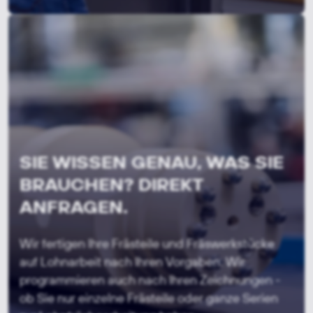
SIE WISSEN GENAU, WAS SIE
BRAUCHEN? DIREKT
ANFRAGEN.
Wir fertigen Ihre Frästeile und Fräswerkstücke
auf Lohnarbeit nach Ihren Vorgaben. Wir
programmieren auch nach Ihren Zeichnungen -
ob Sie nur einzelne Frästeile oder ganze Serien