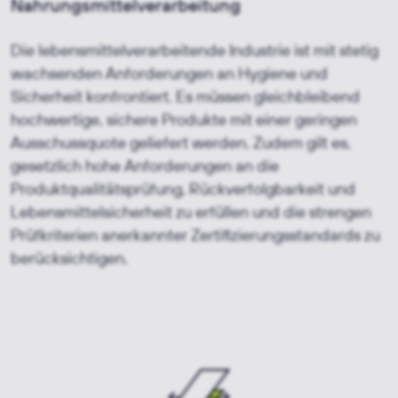
Nahrungsmittelverarbeitung
Die lebensmittelverarbeitende Industrie ist mit stetig
wachsenden Anforderungen an Hygiene und
Sicherheit konfrontiert. Es müssen gleichbleibend
hochwertige, sichere Produkte mit einer geringen
Ausschussquote geliefert werden. Zudem gilt es,
gesetzlich hohe Anforderungen an die
Produktqualitätsprüfung, Rückverfolgbarkeit und
Lebensmittelsicherheit zu erfüllen und die strengen
Prüfkriterien anerkannter Zertifizierungsstandards zu
berücksichtigen.