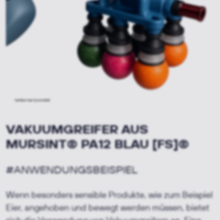
VAKUUMGREIFER AUS
MURSINT
®
PA12 BLAU
[FS]®
#ANWENDUNGSBEISPIEL
Wenn besonders sensible Produkte, wie zum Beispiel
Eier, angehoben und bewegt werden müssen, bietet