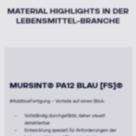
MATERIAL HIGHLIGHTS IN DER
LEBENSMITTEL-BRANCHE
MURSINT® PA12 BLAU [FS]®
#AdditiveFertigung – Vorteile auf einen Blick:
Vollständig durchgefärbt, daher visuell
detektierbar
Entwicklung speziell für Anforderungen der