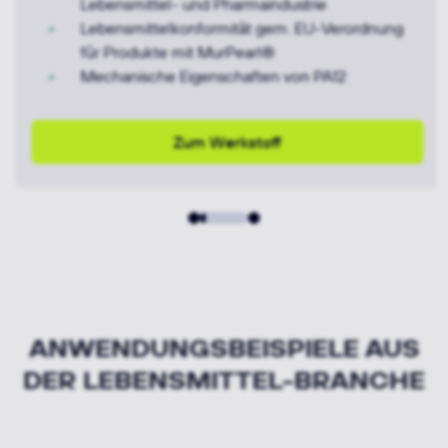
Lebensmittel- und Pharmaindustrie
Lebensmittelkonformität gem. EU-Verordnung
für Produkte mit MurPearl®
Mechanische Eigenschaften von PA12
Zum Werkstoff
ANWENDUNGSBEISPIELE AUS
DER LEBENSMITTEL-BRANCHE