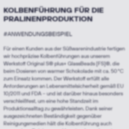
KOLBENFÜHRUNG FÜR DIE
PRALINENPRODUKTION
#ANWENDUNGSBEISPIEL
Für einen Kunden aus der Süßwarenindustrie fertigen
wir hochpräzise Kolbenführungen aus unserem
Werkstoff Original S® plus+ GlassBeads [FS]®, die
beim Dosieren von warmer Schokolade mit ca. 50 °C
zum Einsatz kommen. Der Werkstoff erfüllt alle
Anforderungen an Lebensmittelsicherheit gemäß EU
10/2011 und FDA – und ist darüber hinaus besonders
verschleißfest, um eine hohe Standzeit im
Produktionsalltag zu gewährleisten. Dank seiner
ausgezeichneten Beständigkeit gegenüber
Reinigungsmedien hält die Kolbenführung auch