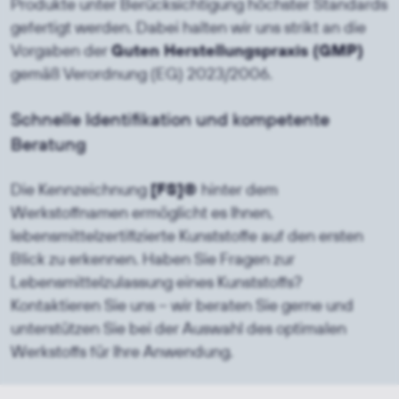
Produkte unter Berücksichtigung höchster Standards
gefertigt werden. Dabei halten wir uns strikt an die
Vorgaben der
Guten Herstellungspraxis (GMP)
gemäß Verordnung (EG) 2023/2006.
Schnelle Identifikation und kompetente
Beratung
Die Kennzeichnung
[FS]®
hinter dem
Werkstoffnamen ermöglicht es Ihnen,
lebensmittelzertifizierte Kunststoffe auf den ersten
Blick zu erkennen. Haben Sie Fragen zur
Lebensmittelzulassung eines Kunststoffs?
Kontaktieren Sie uns – wir beraten Sie gerne und
unterstützen Sie bei der Auswahl des optimalen
Werkstoffs für Ihre Anwendung.