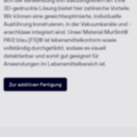
sich die Verwendung von Vakuumgreifern an. Eine
3D-gedruckte Lösung bietet hier zahlreiche Vorteile.
Wir können eine gewichtsoptimierte, individuelle
Ausführung konstruieren, in der Vakuumkanäle und -
anschlüsse integriert sind. Unser Material MurSint®
PA12 blau
[FS]®
ist lebensmittelkonform sowie
vollständig durchgefärbt, sodass es visuell
detektierbar und somit gut geeignet für
Anwendungen im Lebensmittelbereich ist.
Zur additiven Fertigung