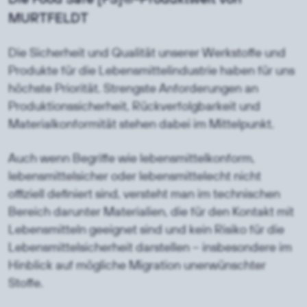
MURTFELDT
Die Sicherheit und Qualität unserer Werkstoffe und
Produkte für die Lebensmittelindustrie haben für uns
höchste Priorität. Strengste Anforderungen an
Produktionssicherheit, Rückverfolgbarkeit und
Materialkonformität stehen dabei im Mittelpunkt.
Auch wenn Begriffe wie lebensmittelkonform,
lebensmittelsicher oder lebensmittelecht nicht
offiziell definiert sind, versteht man im technischen
Bereich darunter Materialien, die für den Kontakt mit
Lebensmitteln geeignet sind und kein Risiko für die
Lebensmittelsicherheit darstellen – insbesondere im
Hinblick auf mögliche Migration unerwünschter
Stoffe.