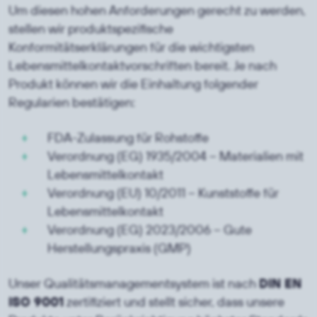
Um diesen hohen Anforderungen gerecht zu werden,
stellen wir produktspezifische
Konformitätserklärungen für die wichtigsten
Lebensmittelkontaktvorschriften bereit. Je nach
Produkt können wir die Einhaltung folgender
Regularien bestätigen:
FDA-Zulassung für Rohstoffe
Verordnung (EG) 1935/2004 – Materialien mit
Lebensmittelkontakt
Verordnung (EU) 10/2011 – Kunststoffe für
Lebensmittelkontakt
Verordnung (EG) 2023/2006 – Gute
Herstellungspraxis (GMP)
Unser Qualitätsmanagementsystem ist nach
DIN EN
ISO 9001
zertifiziert und stellt sicher, dass unsere