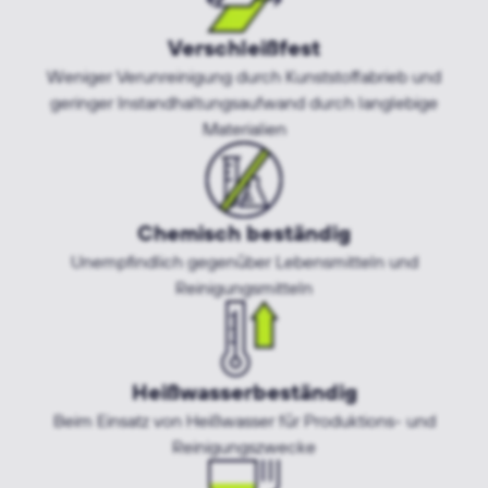
Verschleißfest
Weniger Verunreinigung durch Kunststoffabrieb und
geringer Instandhaltungsaufwand durch langlebige
Materialien
Chemisch beständig
Unempfindlich gegenüber Lebensmitteln und
Reinigungsmitteln
Heißwasserbeständig
Beim Einsatz von Heißwasser für Produktions- und
Reinigungszwecke