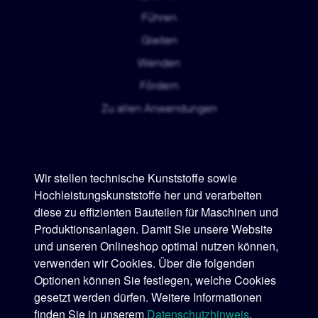
Führen
Gleiten
Wenden
Fördern
Zu allen Anwendungen
Wir stellen technische Kunststoffe sowie
Hochleistungskunststoffe her und verarbeiten
diese zu effizienten Bauteilen für Maschinen und
Murtfeldt
Produktionsanlagen. Damit Sie unsere Website
und unseren Onlineshop optimal nutzen können,
Telefon:
+49 231 2 06 09-0
verwenden wir Cookies. Über die folgenden
Optionen können Sie festlegen, welche Cookies
Telefax:
+49 231 25 10 21
gesetzt werden dürfen. Weitere Informationen
E-Mail:
info@murtfeldt.de
finden Sie in unserem
Datenschutzhinweis
.