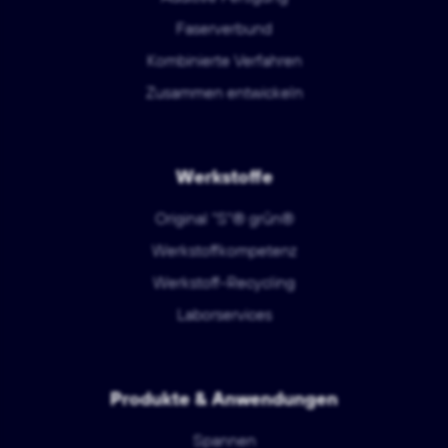
Faserverbund
Kombinierte Verfahren
Zusammen entwickeln
Werkstoffe
Original "S"® grün®
Werkstoffkompetenz
Werkstoff-Recycling
Laborservices
Produkte & Anwendungen
Spannen