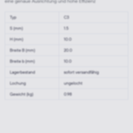
eine genaue Ausrichtung und hohe Effizienz
Typ
C3
S (mm)
1.5
H (mm)
10.0
Breite B (mm)
20.0
Breite b (mm)
10.0
Lagerbestand
sofort versandfähig
Lochung
ungelocht
Gewicht (kg)
0.98