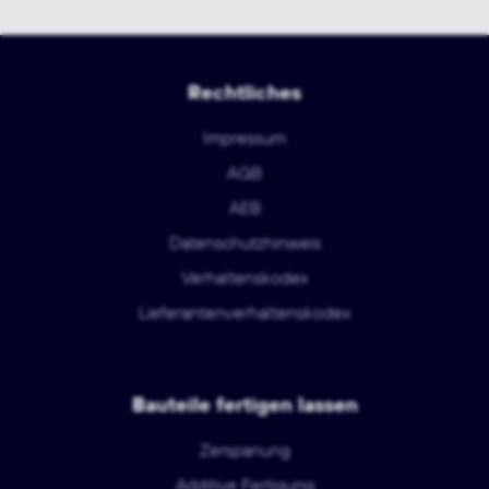
Rechtliches
Impressum
AGB
AEB
Datenschutzhinweis
Verhaltenskodex
Lieferantenverhaltenskodex
Bauteile fertigen lassen
Zerspanung
Additive Fertigung